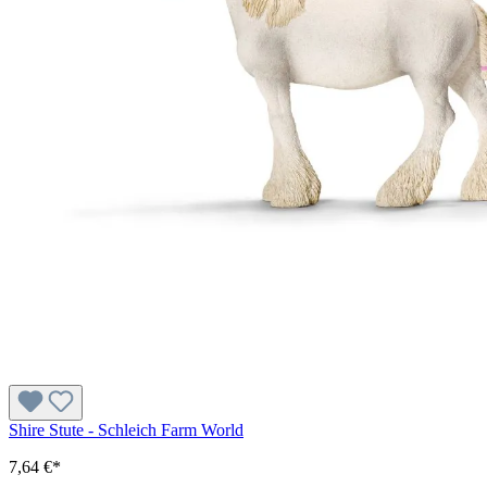
Shire Stute - Schleich Farm World
7,64 €*