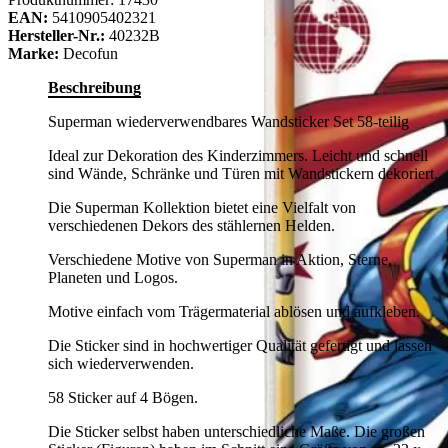
EAN:
5410905402321
Hersteller-Nr.:
40232B
Marke:
Decofun
Beschreibung
Superman wiederverwendbares Wandsticker Set 58-teilig
Ideal zur Dekoration des Kinderzimmers. Leicht und schnell
sind Wände, Schränke und Türen mit Wandstickern dekoriert.
Die Superman Kollektion bietet eine Vielfalt von
verschiedenen Dekors des stählernen Helden.
Verschiedene Motive von Superman in Aktion, Sterne,
Planeten und Logos.
Motive einfach vom Trägermaterial ablösen und aufkleben.
Die Sticker sind in hochwertiger Qualität gefertigt und lassen
sich wiederverwenden.
58 Sticker auf 4 Bögen.
Die Sticker selbst haben unterschiedliche Maße. Die großen