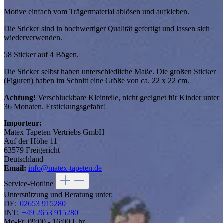
Motive einfach vom Trägermaterial ablösen und aufkleben.
Die Sticker sind in hochwertiger Qualität gefertigt und lassen sich
wiederverwenden.
58 Sticker auf 4 Bögen.
Die Sticker selbst haben unterschiedliche Maße. Die großen Sticker
(Figuren) haben im Schnitt eine Größe von ca. 22 x 22 cm.
Achtung!
Verschluckbare Kleinteile, nicht geeignet für Kinder unter
36 Monaten. Erstickungsgefahr!
Importeur:
Matex Tapeten Vertriebs GmbH
Auf der Höhe 11
63579 Freigericht
Deutschland
Email:
info@matex-tapeten.de
Service-Hotline
Unterstützung und Beratung unter:
DE:
02653 915280
INT:
+49 2653 915280
Mo-Fr, 09:00 - 16:00 Uhr