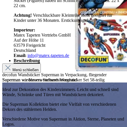
Sticker (Figuren) haben im Schnitt eine Größe von ca. 22 x
22 cm.
Achtung!
Verschluckbare Kleinteile, nicht geeignet für
Kinder unter 36 Monaten. Erstickungsgefahr!
Importeur:
Matex Tapeten Vertriebs GmbH
Auf der Höhe 11
63579 Freigericht
Deutschland
Email:
info@matex-tapeten.de
Beschreibung
Menü schließen
decofun Wandsticker Superman in Verpackung, fliegender
Superman vor blauem Sternenhintergrund
Superman wiederverwendbares Wandsticker Set 58-teilig
Ideal zur Dekoration des Kinderzimmers. Leicht und schnell sind
Wände, Schränke und Türen mit Wandstickern dekoriert.
Die Superman Kollektion bietet eine Vielfalt von verschiedenen
Dekors des stählernen Helden.
Verschiedene Motive von Superman in Aktion, Sterne, Planeten und
Logos.