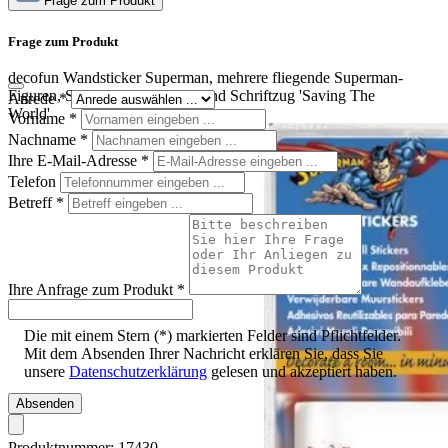
Frage zum Produkt
Frage zum Produkt
decofun Wandsticker Superman, mehrere fliegende Superman-
Figuren, Schild-Logos, Sterne und Schriftzug 'Saving The
Anrede
*
World'
Vorname
*
Nachname
*
Ihre E-Mail-Adresse
*
Telefon
Betreff
*
Ihre Anfrage zum Produkt
*
Die mit einem Stern (*) markierten Felder sind Pflichtfelder.
Mit dem Absenden Ihrer Nachricht erklären Sie, dass Sie
unsere
Datenschutzerklärung
gelesen und akzeptiert haben.
Absenden
Produktnummer:
17430