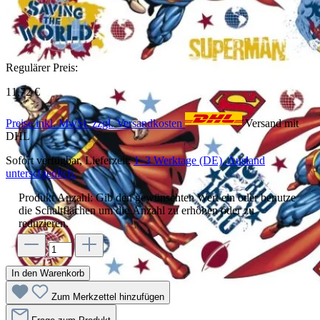
Regulärer Preis:
11,72 €
Preise inkl. MwSt. zzgl. Versandkosten
Versand mit
DHL
Sofort verfügbar, Lieferzeit:
1–3 Werktage (DE), Ausland
unterschiedlich.
Produkt Anzahl: Gib den gewünschten Wert ein oder benutze
die Schaltflächen um die Anzahl zu erhöhen oder zu
reduzieren.
In den Warenkorb
Zum Merkzettel hinzufügen