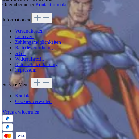
Oder über unser
Kontaktformular
.
Informationen
Versandkosten
Lieferzeit
Zahlungsmöglichkeiten
Batterieverordnung
AGB
Widerrufsrecht
Datenschutzerklärung
Impressum
Service Menü
Kontakt
Cookies verwalten
Vertrag widerrufen