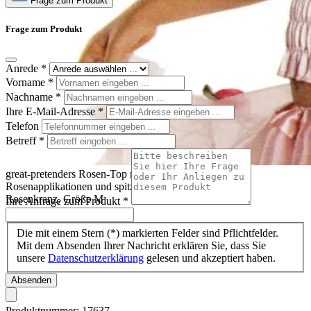
Frage zum Produkt
Frage zum Produkt
Anrede
*
Vorname
*
Nachname
*
Ihre E-Mail-Adresse
*
Telefon
Betreff
*
great-pretenders Rosen-Top rosa, Trägertop mit
Rosenapplikationen und spitzer Kopfbedeckung mit
Rosenkranz, Größe M
Ihre Anfrage zum Produkt
*
Die mit einem Stern (*) markierten Felder sind Pflichtfelder.
Mit dem Absenden Ihrer Nachricht erklären Sie, dass Sie
unsere
Datenschutzerklärung
gelesen und akzeptiert haben.
Absenden
Produktnummer:
17637