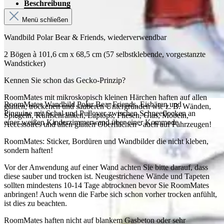
Beschreibung
Menü schließen
Wandbild Polar Bear & Friends, wiederverwendbar
2 Bögen à 101,6 cm x 68,5 cm (57 selbstklebende, vorgestanzte
Wandsticker)
Kennen Sie schon das Gecko-Prinzip?
RoomMates mit mikroskopisch kleinen Härchen haften auf allen
RoomMates Wandbild Polar Bear Friends, Eisbären und
glatten, trockenen und sauberen Untergründen wie z. B. Wänden,
Pinguine mit Schal und Pullover zwischen Schneeflocken an
Spiegeln, Kühlschränken, Laptops, Fliesen, Glas, Möbeln,
einer weißen Kinderzimmerwand über einer Kommode
Accessoires und allen glatten Oberflächen - auch auf Fahrzeugen!
RoomMates: Sticker, Bordüren und Wandbilder die nicht kleben,
sondern haften!
Vor der Anwendung auf einer Wand achten Sie bitte darauf, dass
diese sauber und trocken ist. Neugestrichene Wände und Tapeten
sollten mindestens 10-14 Tage abtrocknen bevor Sie RoomMates
anbringen! Auch wenn die Farbe sich schon vorher trocken anfühlt,
ist dies zu beachten.
RoomMates haften nicht auf blankem Gasbeton oder sehr