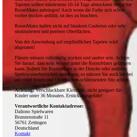
Tapeten sollten mindestens 10-14 Tage abtrocknen bevor Sie
RoomMates anbringen! Auch wenn die Farbe sich schon
vorher trocken anfühlt, ist dies zu beachten.
RoomMates haften nicht auf blankem Gasbeton oder sehr
strukturierten und porösen Oberflächen.
Von der Anwendung auf empfindlichen Tapeten wird
abgeraten!
Fliesen müssen vollständig trocken und sauber sein. Achten
Sie darauf, dass kein Wasser unter die RoomMates gelangen
kann. Sollten Sie RoomMates in der Dusche oder anderen
Spritzwasserbereichen anbringen, so müssen Sie auch hierbei
auf einen festen und Oberflächen-schliessenden Sitz achten.
Achtung!
Verschluckbare Kleinteile, nicht geeignet für
Kinder unter 36 Monaten. Erstickungsgefahr!
Verantwortliche Kontaktadresse:
Daliono Spielwaren
Brunnenstraße 11
56761 Zettingen
Deutschland
Kontakt