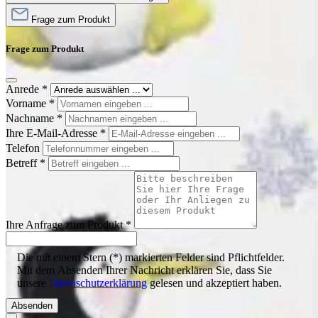
Frage zum Produkt
Frage zum Produkt
Anrede
*
Vorname
*
Nachname
*
Ihre E-Mail-Adresse
*
Telefon
Betreff
*
Ihre Anfrage zum Produkt
*
Die mit einem Stern (*) markierten Felder sind Pflichtfelder.
Mit dem Absenden Ihrer Nachricht erklären Sie, dass Sie
unsere
Datenschutzerklärung
gelesen und akzeptiert haben.
Absenden