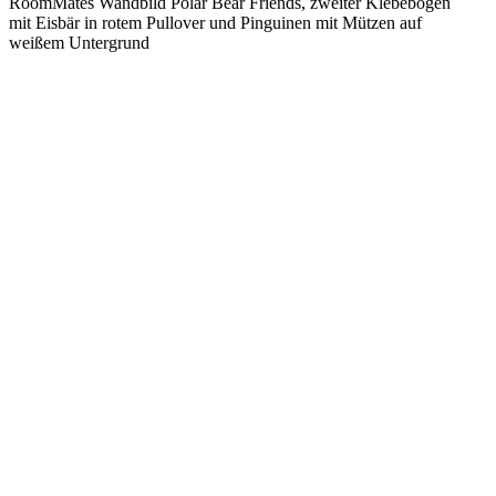
RoomMates Wandbild Polar Bear Friends, zweiter Klebebogen
mit Eisbär in rotem Pullover und Pinguinen mit Mützen auf
weißem Untergrund