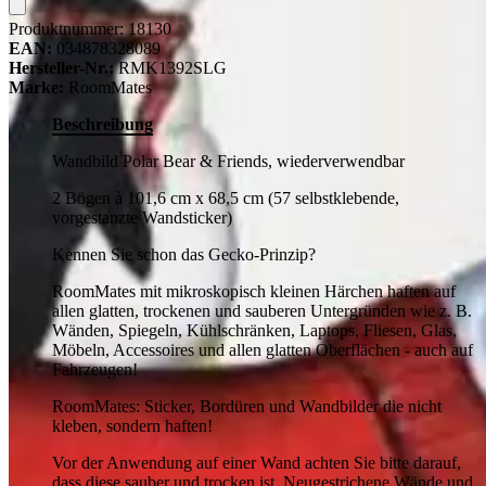
Produktnummer:
18130
EAN:
034878328089
Hersteller-Nr.:
RMK1392SLG
Marke:
RoomMates
Beschreibung
Wandbild Polar Bear & Friends, wiederverwendbar
2 Bögen à 101,6 cm x 68,5 cm (57 selbstklebende,
vorgestanzte Wandsticker)
Kennen Sie schon das Gecko-Prinzip?
RoomMates mit mikroskopisch kleinen Härchen haften auf
allen glatten, trockenen und sauberen Untergründen wie z. B.
Wänden, Spiegeln, Kühlschränken, Laptops, Fliesen, Glas,
Möbeln, Accessoires und allen glatten Oberflächen - auch auf
Fahrzeugen!
RoomMates: Sticker, Bordüren und Wandbilder die nicht
kleben, sondern haften!
Vor der Anwendung auf einer Wand achten Sie bitte darauf,
dass diese sauber und trocken ist. Neugestrichene Wände und