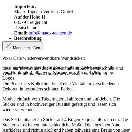
Importeur:
Matex Tapeten Vertriebs GmbH
Auf der Höhe 11
63579 Freigericht
Deutschland
Email:
info@matex-tapeten.de
Beschreibung
Menü schließen
Pixar Cars wiederverwendbare Wandsticker:
decofun Wandsticker Pixar Cars, Lightning McQueen, Sally
Ideal zur Dekoration des Kinderzimmers. Leicht und schnell sind
und Hook mit Zielflaggen, Startnummer 95 und Piston-Cup-
Wände, Schränke und Türen mit Wandstickern dekoriert.
Logos
Die Pixar Cars Kollektion bietet eine Vielfalt an verschiedenen
Dekoren in besonders schönen Farben.
Motive einfach vom Trägermaterial ablösen und aufkleben. Die
Sticker sind in hochwertiger Qualität gefertigt und lassen sich
wiederverwenden.
Das Set beinhaltet 25 Sticker auf 4 Bögen zu je ca. 46 x 25 cm. Die
Sticker selbst haben unterschiedliche Maße. Die einzelnen Auto
Aufkleber sind richtig groß und haben teilweise eine Breite von über