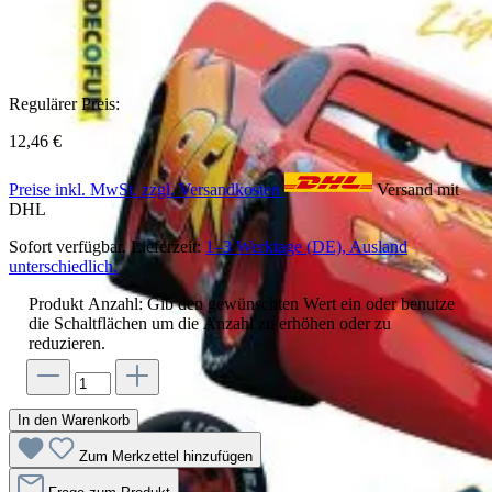
Regulärer Preis:
12,46 €
Preise inkl. MwSt. zzgl. Versandkosten
Versand mit
DHL
Sofort verfügbar, Lieferzeit:
1–3 Werktage (DE), Ausland
unterschiedlich.
Produkt Anzahl: Gib den gewünschten Wert ein oder benutze
die Schaltflächen um die Anzahl zu erhöhen oder zu
reduzieren.
In den Warenkorb
Zum Merkzettel hinzufügen