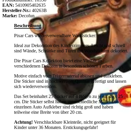
EAN:
5410905402635
Hersteller-Nr.:
40263B
Marke:
Decofun
Beschreibung
Pixar Cars wiederverwendbare Wandsticker:
Ideal zur Dekoration des Kinderzimmers. Leicht und schnell
sind Wände, Schränke und Türen mit Wandstickern dekoriert.
Die Pixar Cars Kollektion bietet eine Vielfalt an
verschiedenen Dekoren in besonders schönen Farben.
Motive einfach vom Trägermaterial ablösen und aufkleben.
Die Sticker sind in hochwertiger Qualität gefertigt und lassen
sich wiederverwenden.
Das Set beinhaltet 25 Sticker auf 4 Bögen zu je ca. 46 x 25
cm. Die Sticker selbst haben unterschiedliche Maße. Die
einzelnen Auto Aufkleber sind richtig groß und haben
teilweise eine Breite von über 20 cm.
Achtung!
Verschluckbare Kleinteile, nicht geeignet für
Kinder unter 36 Monaten. Erstickungsgefahr!