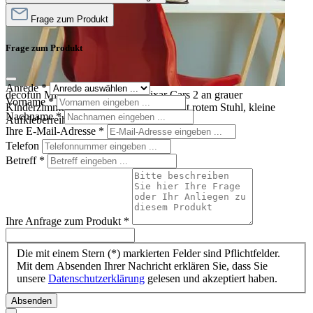
Frage zum Produkt
Frage zum Produkt
Anrede
*
decofun Mini-Wanddekoration Pixar Cars 2 an grauer
Vorname
*
Kinderzimmerwand über Schreibtisch mit rotem Stuhl, kleine
Nachname
*
Aufkleberreihe
Ihre E-Mail-Adresse
*
Telefon
Betreff
*
Ihre Anfrage zum Produkt
*
Die mit einem Stern (*) markierten Felder sind Pflichtfelder.
Mit dem Absenden Ihrer Nachricht erklären Sie, dass Sie
unsere
Datenschutzerklärung
gelesen und akzeptiert haben.
Absenden