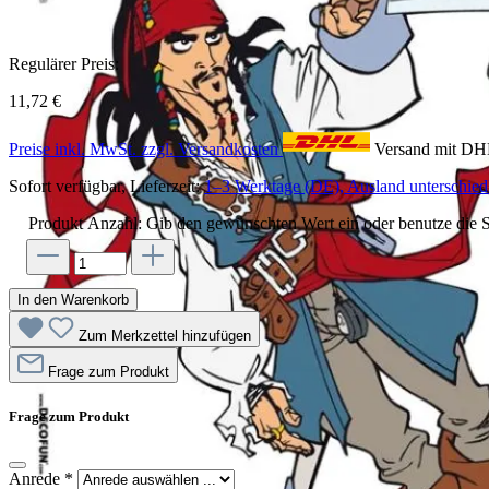
Regulärer Preis:
11,72 €
Preise inkl. MwSt. zzgl. Versandkosten
Versand mit D
Sofort verfügbar, Lieferzeit:
1–3 Werktage (DE), Ausland unterschiedl
Produkt Anzahl: Gib den gewünschten Wert ein oder benutze die S
In den Warenkorb
Zum Merkzettel hinzufügen
Frage zum Produkt
Frage zum Produkt
Anrede
*