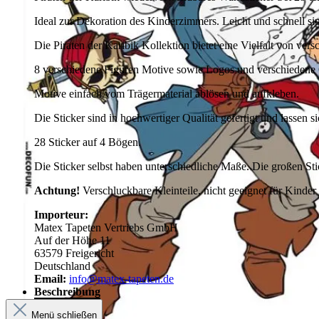
Ideal zur Dekoration des Kinderzimmers. Leicht und schnell s
Die Piraten der Karibik Kollektion bietet eine Vielfalt von ve
8 verschiedene Figuren Motive sowie Logos und verschiedene
Motive einfach vom Trägermaterial ablösen und aufkleben.
Die Sticker sind in hochwertiger Qualität gefertigt und lassen
28 Sticker auf 4 Bögen.
Die Sticker selbst haben unterschiedliche Maße. Die großen St
Achtung!
Verschluckbare Kleinteile, nicht geeignet für Kinder
Importeur:
Matex Tapeten Vertriebs GmbH
Auf der Höhe 11
63579 Freigericht
Deutschland
Email:
info@matex-tapeten.de
Beschreibung
Menü schließen