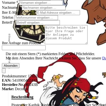
Vorname
*
Nachname
*
Ihre E-Mail-Adresse
*
Telefon
Betreff
*
Ihre Anfrage zum Produkt
*
Die mit einem Stern (*) markierten Felder sind Pflichtfelder.
Mit dem Absenden Ihrer Nachricht erklären Sie, dass Sie unsere
Da
Absenden
Produktnummer:
17427
EAN:
5410905402437
Hersteller-Nr.:
40243B
Marke:
Decofun
Beschreibung
Piraten der Karibik wiederverwendbares Wandsticker Set 28-tei