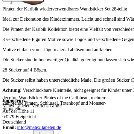
Piraten der Karibik wiederverwendbares Wandsticker Set 28-teilig
Ideal zur Dekoration des Kinderzimmers. Leicht und schnell sind Wä
Die Piraten der Karibik Kollektion bietet eine Vielfalt von verschie
8 verschiedene Figuren Motive sowie Logos und verschiedene Gegen
Motive einfach vom Trägermaterial ablösen und aufkleben.
Die Sticker sind in hochwertiger Qualität gefertigt und lassen sich w
28 Sticker auf 4 Bögen.
Die Sticker selbst haben unterschiedliche Maße. Die großen Sticker 
Achtung!
Verschluckbare Kleinteile, nicht geeignet für Kinder unter
decofun Wandsticker Pirates of the Caribbean, mehrere
Importeur:
kämpfende Piraten, Schlüssel, Totenkopf und Monster-
Matex Tapeten Vertriebs GmbH
Silhouette
Auf der Höhe 11
63579 Freigericht
Deutschland
Email:
info@matex-tapeten.de