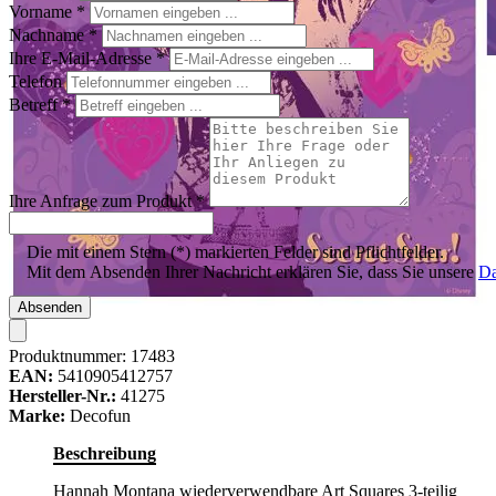
Vorname
*
Nachname
*
Ihre E-Mail-Adresse
*
Telefon
Betreff
*
Ihre Anfrage zum Produkt
*
Die mit einem Stern (*) markierten Felder sind Pflichtfelder.
Mit dem Absenden Ihrer Nachricht erklären Sie, dass Sie unsere
Da
Absenden
Produktnummer:
17483
EAN:
5410905412757
Hersteller-Nr.:
41275
Marke:
Decofun
Beschreibung
Hannah Montana wiederverwendbare Art Squares 3-teilig