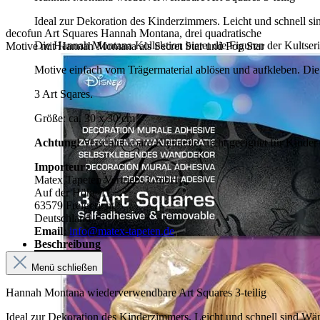
Ideal zur Dekoration des Kinderzimmers. Leicht und schnell s
decofun Art Squares Hannah Montana, drei quadratische
Die Hannah Montana Kollektion bietet die Figuren der Kultser
Motive mit Hannah Montana als Secret Star und Pop Star
Motive einfach vom Trägermaterial ablösen und aufkleben. Die 
3 Art Sqares.
Größe: ca. 30 x 30 cm
Achtung!
Verschluckbare Kleinteile, nicht geeignet für Kinder
Importeur:
Matex Tapeten Vertriebs GmbH
Auf der Höhe 11
63579 Freigericht
Deutschland
Email:
info@matex-tapeten.de
Beschreibung
Menü schließen
Hannah Montana wiederverwendbare Art Squares 3-teilig
Ideal zur Dekoration des Kinderzimmers. Leicht und schnell sind Wä