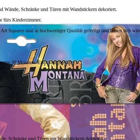
ind Wände, Schränke und Türen mit Wandstickern dekoriert.
ie fürs Kinderzimmer.
Art Squares sind in hochwertiger Qualität gefertigt und lassen sich w
 unter 36 Monaten. Erstickungsgefahr!
nde, Schränke und Türen mit Wandstickern dekoriert.