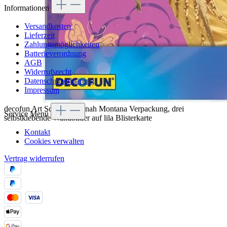
Informationen
Versandkosten
Lieferzeit
Zahlungsmöglichkeiten
Batterieverordnung
AGB
Widerrufsrecht
Datenschutzerklärung
Impressum
decofun Art Squares Hannah Montana Verpackung, drei
Service Menü
selbstklebende Wandbilder auf lila Blisterkarte
Kontakt
Cookies verwalten
Vertrag widerrufen