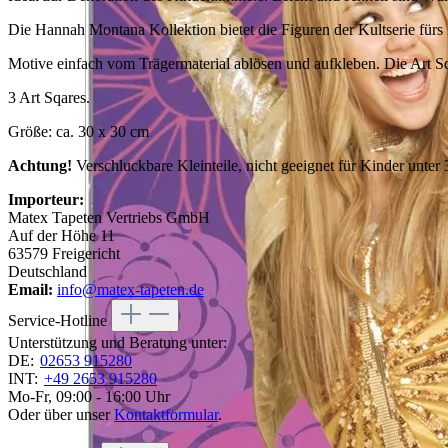
Die Hannah Montana Kollektion bietet die Figuren der Kultserie für
Motive einfach vom Trägermaterial ablösen und aufkleben. Die Art Sq
3 Art Sqares.
Größe: ca. 30 x 30 cm
Achtung!
Verschluckbare Kleinteile, nicht geeignet für Kinder unter
Importeur:
Matex Tapeten Vertriebs GmbH
Auf der Höhe 11
63579 Freigericht
Deutschland
Email:
info@matex-tapeten.de
Service-Hotline
Unterstützung und Beratung unter:
DE:
02653 915280
INT:
+49 2653 915280
Mo-Fr, 09:00 - 16:00 Uhr
Oder über unser
Kontaktformular
.