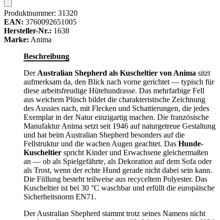
Produktnummer:
31320
EAN:
3760092651005
Hersteller-Nr.:
1638
Marke:
Anima
Beschreibung
Der
Australian Shepherd als Kuscheltier von Anima
sitzt
aufmerksam da, den Blick nach vorne gerichtet — typisch für
diese arbeitsfreudige Hütehundrasse. Das mehrfarbige Fell
aus weichem Plüsch bildet die charakteristische Zeichnung
des Aussies nach, mit Flecken und Schattierungen, die jedes
Exemplar in der Natur einzigartig machen. Die französische
Manufaktur Anima setzt seit 1946 auf naturgetreue Gestaltung
und hat beim Australian Shepherd besonders auf die
Fellstruktur und die wachen Augen geachtet. Das
Hunde-
Kuscheltier
spricht Kinder und Erwachsene gleichermaßen
an — ob als Spielgefährte, als Dekoration auf dem Sofa oder
als Trost, wenn der echte Hund gerade nicht dabei sein kann.
Die Füllung besteht teilweise aus recyceltem Polyester. Das
Kuscheltier ist bei 30 °C waschbar und erfüllt die europäische
Sicherheitsnorm EN71.
Der Australian Shepherd stammt trotz seines Namens nicht