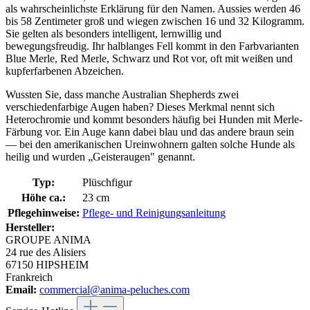
als wahrscheinlichste Erklärung für den Namen. Aussies werden 46
bis 58 Zentimeter groß und wiegen zwischen 16 und 32 Kilogramm.
Sie gelten als besonders intelligent, lernwillig und
bewegungsfreudig. Ihr halblanges Fell kommt in den Farbvarianten
Blue Merle, Red Merle, Schwarz und Rot vor, oft mit weißen und
kupferfarbenen Abzeichen.
Wussten Sie, dass manche Australian Shepherds zwei
verschiedenfarbige Augen haben? Dieses Merkmal nennt sich
Heterochromie und kommt besonders häufig bei Hunden mit Merle-
Färbung vor. Ein Auge kann dabei blau und das andere braun sein
— bei den amerikanischen Ureinwohnern galten solche Hunde als
heilig und wurden „Geisteraugen" genannt.
Typ:
Plüschfigur
Höhe ca.:
23 cm
Pflegehinweise:
Pflege- und Reinigungsanleitung
Hersteller:
GROUPE ANIMA
24 rue des Alisiers
67150 HIPSHEIM
Frankreich
Email:
commercial@anima-peluches.com