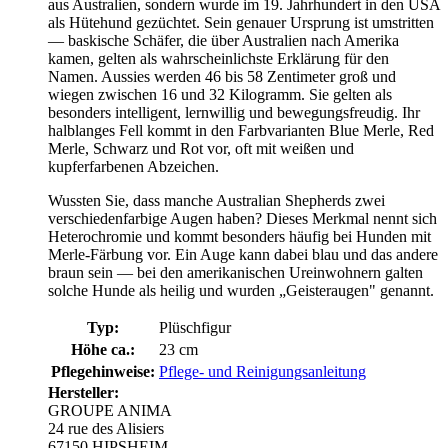
aus Australien, sondern wurde im 19. Jahrhundert in den USA
als Hütehund gezüchtet. Sein genauer Ursprung ist umstritten
— baskische Schäfer, die über Australien nach Amerika
kamen, gelten als wahrscheinlichste Erklärung für den
Namen. Aussies werden 46 bis 58 Zentimeter groß und
wiegen zwischen 16 und 32 Kilogramm. Sie gelten als
besonders intelligent, lernwillig und bewegungsfreudig. Ihr
halblanges Fell kommt in den Farbvarianten Blue Merle, Red
Merle, Schwarz und Rot vor, oft mit weißen und
kupferfarbenen Abzeichen.
Wussten Sie, dass manche Australian Shepherds zwei
verschiedenfarbige Augen haben? Dieses Merkmal nennt sich
Heterochromie und kommt besonders häufig bei Hunden mit
Merle-Färbung vor. Ein Auge kann dabei blau und das andere
braun sein — bei den amerikanischen Ureinwohnern galten
solche Hunde als heilig und wurden „Geisteraugen" genannt.
Typ:
Plüschfigur
Höhe ca.:
23 cm
Pflegehinweise:
Pflege- und Reinigungsanleitung
Hersteller:
GROUPE ANIMA
24 rue des Alisiers
67150 HIPSHEIM