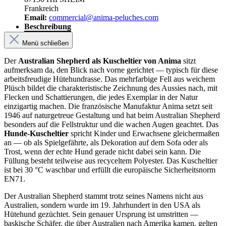
Frankreich
Email:
commercial@anima-peluches.com
Beschreibung
Menü schließen
Der
Australian Shepherd als Kuscheltier von Anima
sitzt
aufmerksam da, den Blick nach vorne gerichtet — typisch für diese
arbeitsfreudige Hütehundrasse. Das mehrfarbige Fell aus weichem
Plüsch bildet die charakteristische Zeichnung des Aussies nach, mit
Flecken und Schattierungen, die jedes Exemplar in der Natur
einzigartig machen. Die französische Manufaktur Anima setzt seit
1946 auf naturgetreue Gestaltung und hat beim Australian Shepherd
besonders auf die Fellstruktur und die wachen Augen geachtet. Das
Hunde-Kuscheltier
spricht Kinder und Erwachsene gleichermaßen
an — ob als Spielgefährte, als Dekoration auf dem Sofa oder als
Trost, wenn der echte Hund gerade nicht dabei sein kann. Die
Füllung besteht teilweise aus recyceltem Polyester. Das Kuscheltier
ist bei 30 °C waschbar und erfüllt die europäische Sicherheitsnorm
EN71.
Der Australian Shepherd stammt trotz seines Namens nicht aus
Australien, sondern wurde im 19. Jahrhundert in den USA als
Hütehund gezüchtet. Sein genauer Ursprung ist umstritten —
baskische Schäfer, die über Australien nach Amerika kamen, gelten