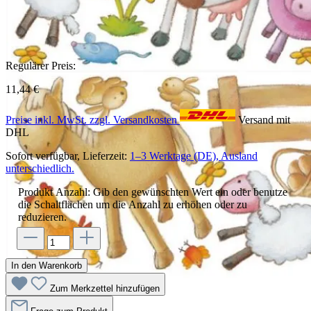
Regulärer Preis:
11,44 €
Preise inkl. MwSt. zzgl. Versandkosten
Versand mit
DHL
Sofort verfügbar, Lieferzeit:
1–3 Werktage (DE), Ausland
unterschiedlich.
Produkt Anzahl: Gib den gewünschten Wert ein oder benutze
die Schaltflächen um die Anzahl zu erhöhen oder zu
reduzieren.
In den Warenkorb
Zum Merkzettel hinzufügen