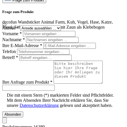
Frage zum Produkt
Frage zum Produkt
decofun Wandsticker Animal Farm, Kuh, Vogel, Hase, Katze,
Pferd, Schafe, Enten und Huhn mit Zaun als Klebebogen
Anrede
*
Vorname
*
Nachname
*
Ihre E-Mail-Adresse
*
Telefon
Betreff
*
Ihre Anfrage zum Produkt
*
Die mit einem Stern (*) markierten Felder sind Pflichtfelder.
Mit dem Absenden Ihrer Nachricht erklären Sie, dass Sie
unsere
Datenschutzerklärung
gelesen und akzeptiert haben.
Absenden
Produktnummer:
16389